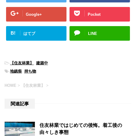
Google+
Pocket
B!
はてブ
LINE
-
【住友林業】
,
建築中
-
地鎮祭
,
持ち物
HOME
>
【住友林業】
>
関連記事
住友林業ではじめての後悔。着工後の
由々しき事態