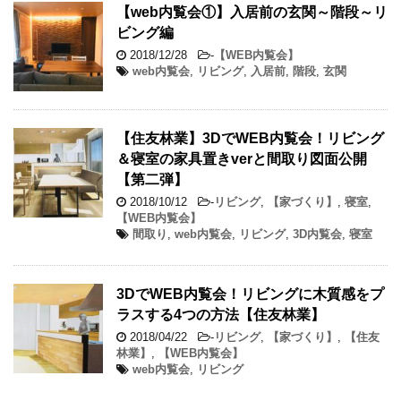
【web内覧会①】入居前の玄関～階段～リ
ビング編
2018/12/28
-
【WEB内覧会】
web内覧会
,
リビング
,
入居前
,
階段
,
玄関
【住友林業】3DでWEB内覧会！リビング
＆寝室の家具置きverと間取り図面公開
【第二弾】
2018/10/12
-
リビング
,
【家づくり】
,
寝室
,
【WEB内覧会】
間取り
,
web内覧会
,
リビング
,
3D内覧会
,
寝室
3DでWEB内覧会！リビングに木質感をプ
ラスする4つの方法【住友林業】
2018/04/22
-
リビング
,
【家づくり】
,
【住友
林業】
,
【WEB内覧会】
web内覧会
,
リビング