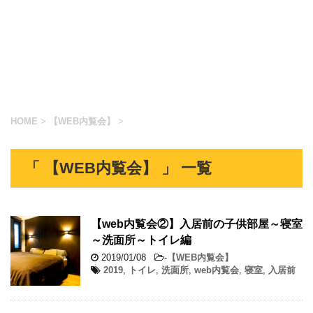
HOME
>
【WEB内覧会】
>
「 【WEB内覧会】 」 一覧
【web内覧会②】入居前の子供部屋～寝室
～洗面所～トイレ編
2019/01/08
-
【WEB内覧会】
2019
,
トイレ
,
洗面所
,
web内覧会
,
寝室
,
入居前