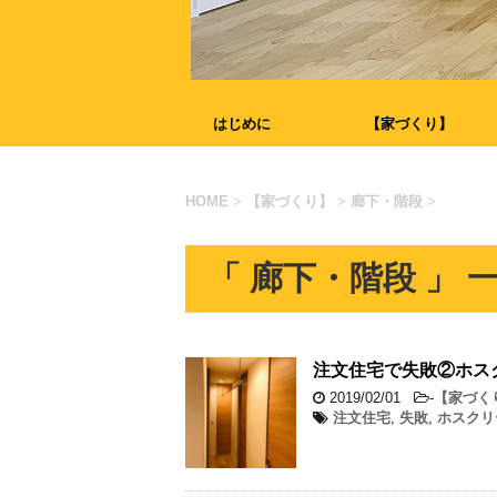
はじめに
【家づくり】
HOME
>
【家づくり】
>
廊下・階段
>
「 廊下・階段 」 
注文住宅で失敗②ホス
2019/02/01
-
【家づく
注文住宅
,
失敗
,
ホスクリ