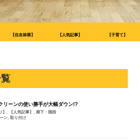
【住友林業】
【人気記事】
【子育て】
一覧
クリーンの使い勝手が大幅ダウン!?
り】
,
【人気記事】
,
廊下・階段
ーン
,
取り付け