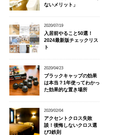
ないメリット」
2020/07/19
入居前やること50選！
2024最新版チェックリス
ト
2020/04/23
ブラックキャップの効果
は本当？1年使ってわかっ
た効果的な置き場所
2020/02/04
アクセントクロス失敗
談！後悔しないクロス選
び3鉄則