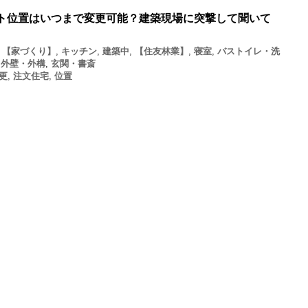
ト位置はいつまで変更可能？建築現場に突撃して聞いて
,
【家づくり】
,
キッチン
,
建築中
,
【住友林業】
,
寝室
,
バストイレ・洗
,
外壁・外構
,
玄関・書斎
更
,
注文住宅
,
位置