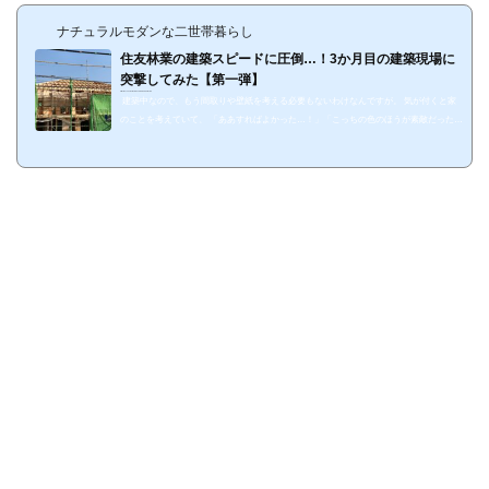
ナチュラルモダンな二世帯暮らし
住友林業の建築スピードに圧倒…！3か月目の建築現場に
突撃してみた【第一弾】
https://suzukomori.com/2018/08/09/architecture
建築中なので、もう間取りや壁紙を考える必要もないわけなんですが。 気が付くと家
のことを考えていて、 「ああすればよかった…！」「こっちの色のほうが素敵だったか
も！」 と早くも後悔しはじめているすずこもりです（白目）。 そんな私の心は見事に
お空に反映されて台風様を召喚なさりましたが、おうちは「台風なんて関係ねぇ！」と
いわんばかりにみるみる建築が進んでいます。 というか、たった3日で屋根まで完成し
てました。早っ。 比べてみると一目瞭然。これ3日前。 &nbs...