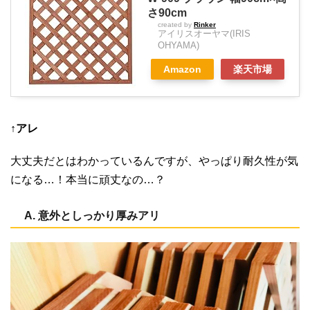
さ90cm
created by
Rinker
アイリスオーヤマ(IRIS
OHYAMA)
Amazon
楽天市場
↑アレ
大丈夫だとはわかっているんですが、やっぱり耐久性が気
になる…！本当に頑丈なの…？
A. 意外としっかり厚みアリ