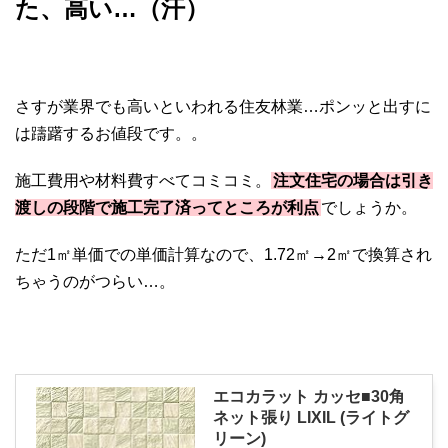
た、高い…（汗）
さすが業界でも高いといわれる住友林業…ポンッと出すに
は躊躇するお値段です。。
施工費用や材料費すべてコミコミ。
注文住宅の場合は引き
渡しの段階で施工完了済ってところが利点
でしょうか。
ただ1㎡単価での単価計算なので、1.72㎡→2㎡で換算され
ちゃうのがつらい…。
エコカラット カッセ■30角
ネット張り LIXIL (ライトグ
リーン)