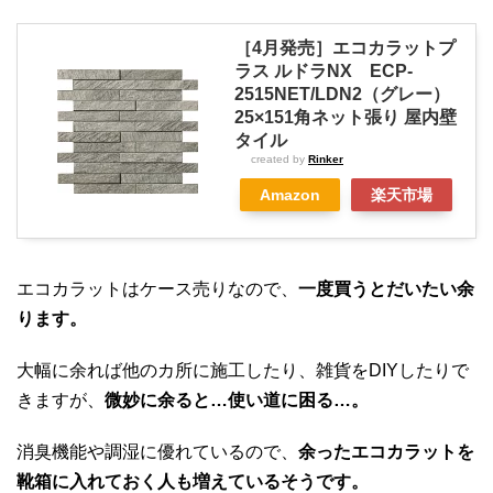
［4月発売］エコカラットプ
ラス ルドラNX ECP-
2515NET/LDN2（グレー）
25×151角ネット張り 屋内壁
タイル
created by
Rinker
Amazon
楽天市場
エコカラットはケース売りなので、
一度買うとだいたい余
ります。
大幅に余れば他のカ所に施工したり、雑貨をDIYしたりで
きますが、
微妙に余ると…使い道に困る…。
消臭機能や調湿に優れているので、
余ったエコカラットを
靴箱に入れておく人も増えているそうです。