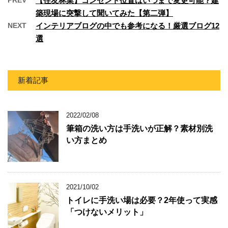
PREV
【住友林業】コンセント位置はいつまで変更可能？建
築現場に突撃して聞いてみた【第二弾】
NEXT
インテリアブログの中でも参考になる！厳選ブログ12
選
新着記事
2022/02/08
筆箱の洗い方は手洗いが正解？素材別洗
い方まとめ
2021/10/02
トイレに手洗い場は必要？2年使って実感
「つけないメリット」