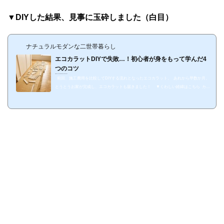
▼DIYした結果、見事に玉砕しました（白目）
ナチュラルモダンな二世帯暮らし
エコカラットDIYで失敗…！初心者が身をもって学んだ4
つのコツ
https://suzukomori.com/2019/01/14/1-22
前回、施工費用を比較してDIYする流れとなったエコカラット。 あれから早数か月。
とうとうお家が完成し、エコカラットも届きました！ ▼くわしい経緯はこちら カッ
プボードの間もきちんと測り、準備は万端！早速DIYを施工してみました。 が、 ど
うしてこうなった。 成功談とかコツをご紹介するはずが、まんまと失敗したので、同
じ被害者が出ないよう身をもって学んだ失敗の経緯とポイントをご紹介しようと思いま
す...