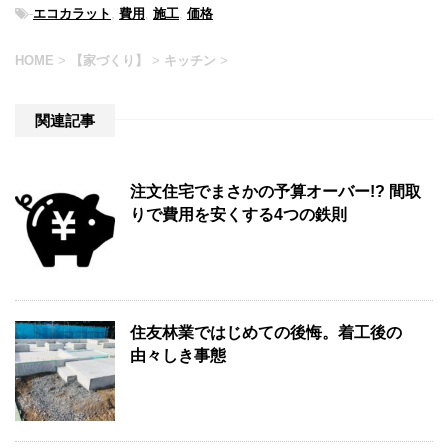
-
エコカラット
,
費用
,
施工
,
価格
HOME
>
【家づくり】
>
キッチン
>
関連記事
注文住宅でまさかの予算オーバー!? 間取
りで費用を安くする4つの鉄則
住友林業ではじめての後悔。着工後の
由々しき事態