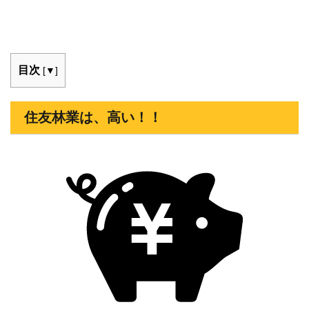
目次
[
▼
]
住友林業は、高い！！