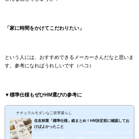
「家に時間をかけてこだわりたい」
という人には、おすすめできるメーカーさんだなと思いま
す。参考になればうれしいです（ペコ）
▼標準仕様もぜひHM選びの参考に
ナチュラルモダンな二世帯暮らし
住友林業「標準仕様」総まとめ！HM決定前に確認してお
けばよかったこと
https://suzukomori.com/2018/08/17/standard
もうハウスメーカーを決定しているどころか絶賛建築中の身ではあるんですが、住友林
業で家づくりをしている最中「え、これ標準でいいの！？」とか。「このキッチン標準