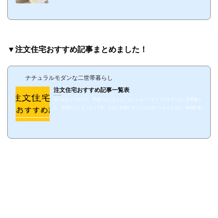
じゃないの！？」とかとか。わりと驚く事態があったので、今回は契約前の方向けに住
友林業の「標準仕様」をまとめてみました！ すずこもりのところは標準仕様集がもらえ
たの契約後だったんですが、これって頼めば契約前にもらえるんですかね…？いただい
たの契約当時なので2017年5月版ですが、HM選びの参考になれば幸いです。1. 屋根材屋
根材はスレートが標...
▼注文住宅おすすめ記事まとめました！
ナチュラルモダンな二世帯暮らし
注文住宅おすすめ記事一覧表
https://suzukomori.com/5-2
はじめましての方も、常連のみなさんもこんにちは！ナチュラルモダンな二世帯暮ら
し、管理人のすずこもりです。今回ご挨拶に伺ったのは他でもありません。投稿記事の
ほぼ90%近くが「注文住宅」関連を占めるのこのブログの、おすすめ記事を厳選して分
類わけしてみました！一応タイトル下↑の『▽MENU』や下↓にスクロールした先にある
『カテゴリー』なんかでも分かれてるんですが、記事数が絶妙な数なので、微妙に…見
にくい…(；ﾟДﾟ)HMをまだ検討段階から今まさに注文住宅を建てる人まで、ためになり
そうな記事だけまとめましたので↓の目次...